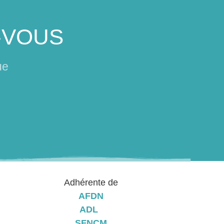
-VOUS
ue
Adhérente de
AFDN
ADL
SFNCM