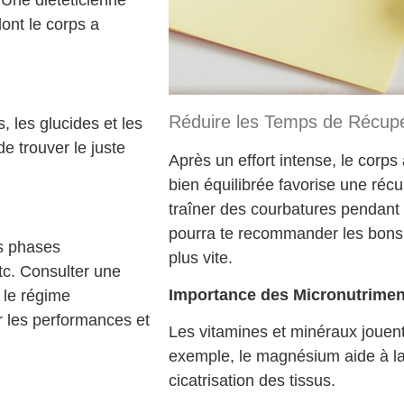
. Une diététicienne
ont le corps a
Réduire les Temps de Récupé
, les glucides et les
de trouver le juste
Après un effort intense, le corp
bien équilibrée favorise une récu
traîner des courbatures pendant d
pourra te recommander les bons
es phases
plus vite.
tc. Consulter une
Importance des Micronutrimen
 le régime
r les performances et
Les vitamines et minéraux jouent
exemple, le magnésium aide à la 
cicatrisation des tissus.