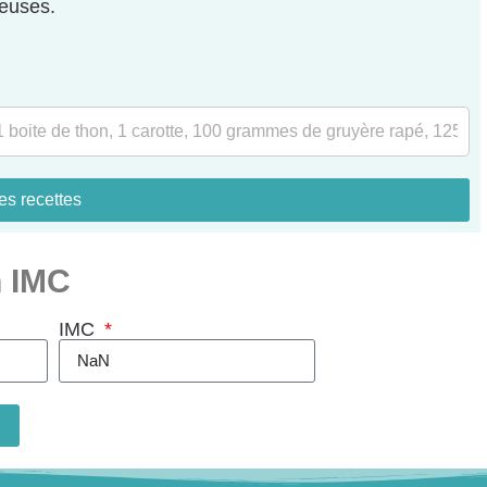
euses.
es recettes
n IMC
IMC