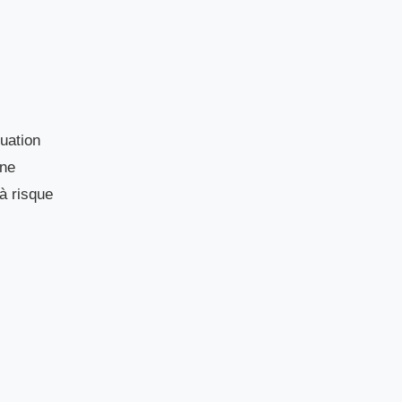
tuation
une
à risque