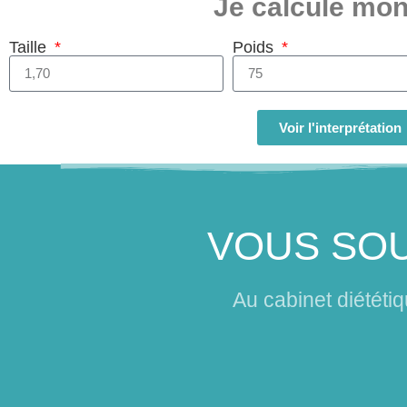
Je calcule mo
Taille
Poids
Calculez
Voir l'interprétation
VOUS SOU
Au cabinet diététi