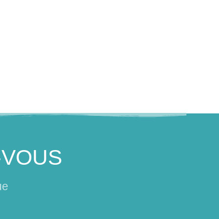
-VOUS
ue