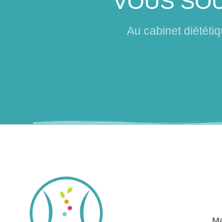
VOUS SOU
Au cabinet diététi
Ma