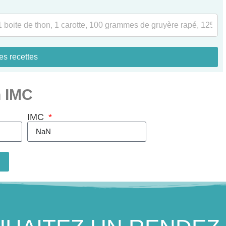
es recettes
n IMC
IMC