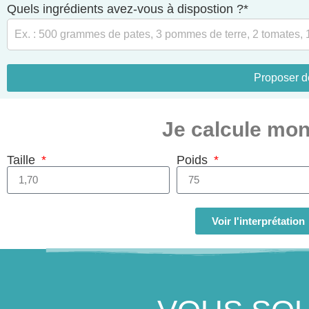
Quels ingrédients avez-vous à dispostion ?*
Proposer d
Je calcule mo
Taille
Poids
Calculez
Voir l'interprétation