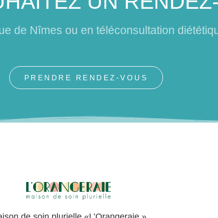
HAITEZ UN RENDEZ
que de Nîmes ou en téléconsultation diététiq
PRENDRE RENDEZ-VOUS
ison de soin plurielle «L’Orangeraie »