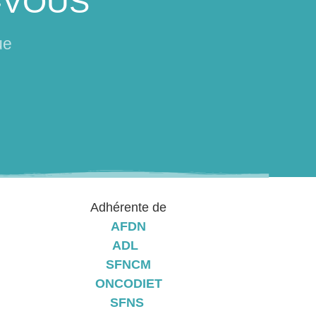
-VOUS
ue
Adhérente de
AFDN
ADL
SFNCM
ONCODIET
SFNS