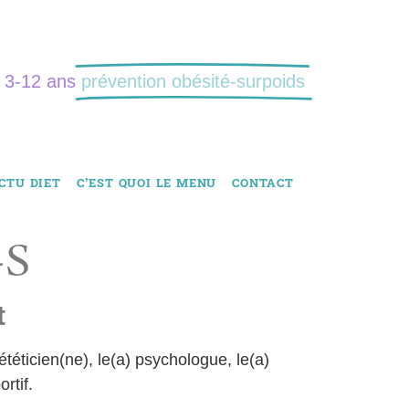
: 3-12 ans
prévention obésité-surpoids
CTU DIET
C’EST QUOI LE MENU
CONTACT
-S
t
ététicien(ne), le(a) psychologue, le(a)
rtif.