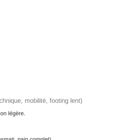
hnique, mobilité, footing lent)
ion légère.
asmati, pain complet)