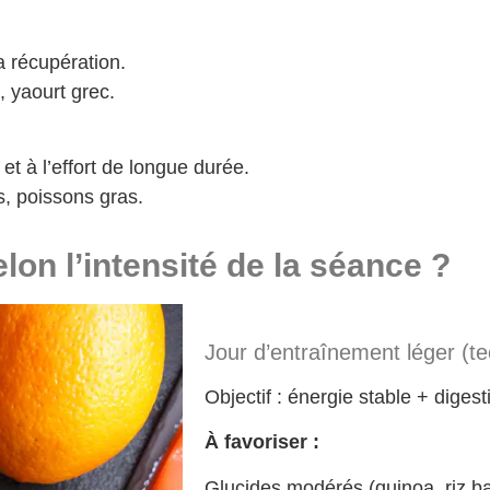
a récupération.
, yaourt grec.
 et à l’effort de longue durée.
s, poissons gras.
on l’intensité de la séance ?
Jour d’entraînement léger (tec
Objectif : énergie stable + digest
À favoriser :
Glucides modérés (quinoa, riz b