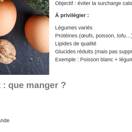
Objectif : éviter la surcharge cal
À privilégier :
Légumes variés
Protéines (œufs, poisson, tofu…
Lipides de qualité
Glucides réduits (mais pas supp
Exemple : Poisson blanc + légum
t : que manger ?
ande