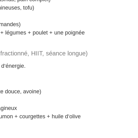
ineuses, tofu)
 amandes)
 + légumes + poulet + une poignée
fractionné, HIIT, séance longue)
 d’énergie.
te douce, avoine)
agineux
mon + courgettes + huile d’olive