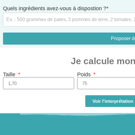
Quels ingrédients avez-vous à dispostion ?*
Proposer d
Je calcule mo
Taille
Poids
Calculez
Voir l'interprétation