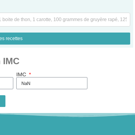
es recettes
n IMC
IMC